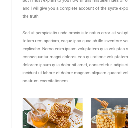
But I must explain to you how all this mistaken idea of
and I will give you a complete account of the syste expo
the truth
Sed ut perspiciatis unde omnis iste natus error sit vo
totam rem aperiam, eaque ipsa quae ab illo inventore veri
explicabo. Nemo enim ipsam voluptatem quia voluptas sit
consequuntur magni dolores eos qui ratione voluptatem 
dolorem ipsum quia dolor sit amet, consectetur, adipis
incidunt ut labore et dolore magnam aliquam quaerat vo
nostrum exercitationem