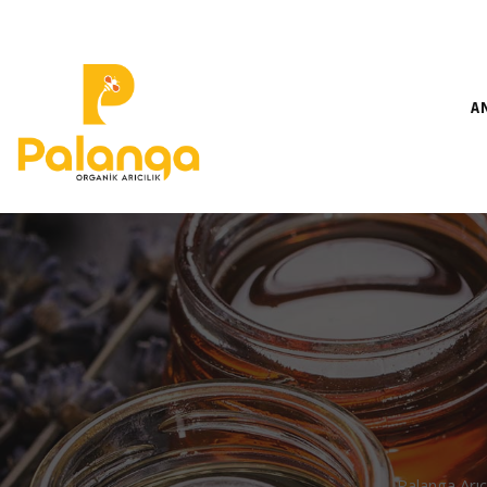
A
Palanga Arıc