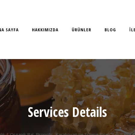
NA SAYFA
HAKKIMIZDA
ÜRÜNLER
BLOG
İL
Services Details
ılık | Organik Bal, Propolis, Karakovan ve Süzme Çiçek Balı
> BEES