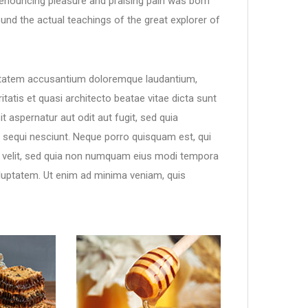
 denouncing pleasure and praising pain was born
und the actual teachings of the great explorer of
luptatem accusantium doloremque laudantium,
tatis et quasi architecto beatae vitae dicta sunt
 aspernatur aut odit aut fugit, sed quia
sequi nesciunt. Neque porro quisquam est, qui
ci velit, sed quia non numquam eius modi tempora
luptatem. Ut enim ad minima veniam, quis