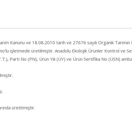
arım Kanunu ve 18.08.2010 tarih ve 27676 sayılı Organik Tarımın 
u işletmede üretilmiştir. Anadolu Ekolojik Ürünler Kontrol ve Ser
T.T.), Parti No (PN), Ürün Yılı (ÜY) ve Ürün Sertifika No (ÜSN) amba
miştir.
z.
ında üretitmiştir.