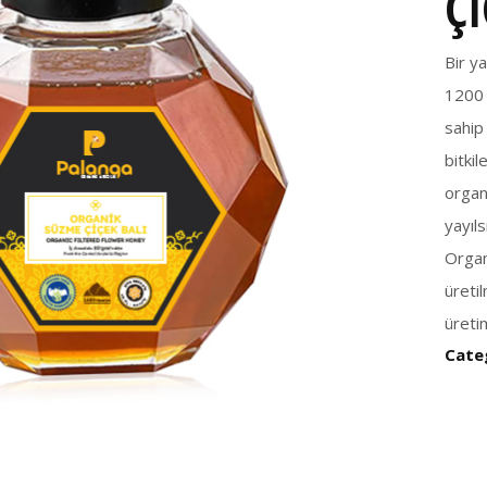
Çİ
Bir y
1200 
sahip 
bitkil
organ
yayıls
Organ
üreti
üreti
Cate