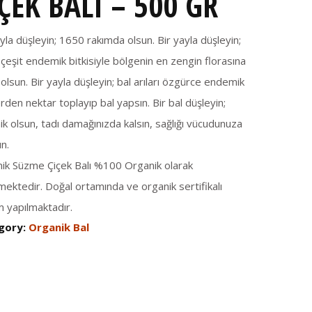
ÇEK BALI – 500 GR
ayla düşleyin; 1650 rakımda olsun. Bir yayla düşleyin;
çeşit endemik bitkisiyle bölgenin en zengin florasına
olsun. Bir yayla düşleyin; bal arıları özgürce endemik
erden nektar toplayıp bal yapsın. Bir bal düşleyin;
ik olsun, tadı damağınızda kalsın, sağlığı vücudunuza
ın.
ik Süzme Çiçek Balı %100 Organik olarak
lmektedir. Doğal ortamında ve organik sertifikalı
m yapılmaktadır.
gory:
Organik Bal