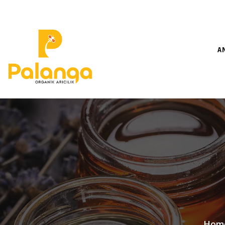
A
Hom