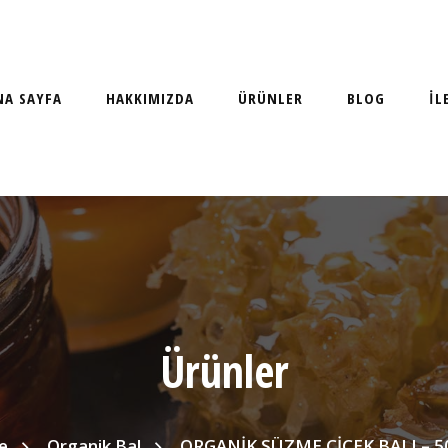
NA SAYFA
HAKKIMIZDA
ÜRÜNLER
BLOG
İL
Ürünler
e
Organik Bal
ORGANİK SÜZME ÇİÇEK BALI – 5